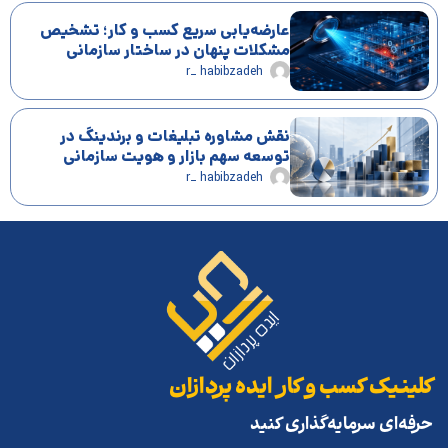
عارضه‌یابی سریع کسب و کار؛ تشخیص
مشکلات پنهان در ساختار سازمانی
r_ habibzadeh
نقش مشاوره تبلیغات و برندینگ در
توسعه سهم بازار و هویت سازمانی
r_ habibzadeh
کلینیک کسب و کار ایده پردازان
حرفه‌ای سرمایه‌گذاری کنید