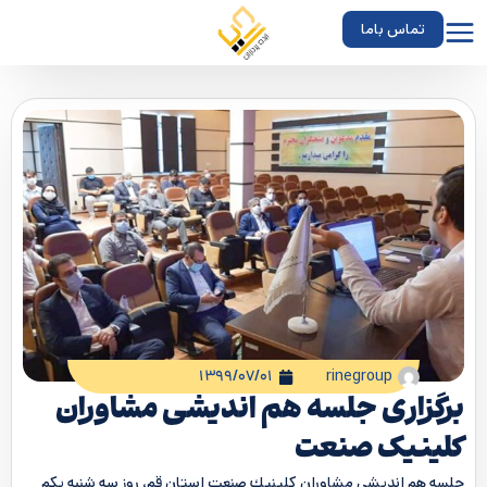
تماس باما
۱۳۹۹/۰۷/۰۱
rinegroup
برگزاری جلسه هم اندیشی مشاوران
کلینیک صنعت
جلسه هم انديشي مشاوران كلينيك صنعت استان قم، روز سه شنبه یکم