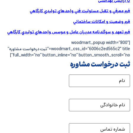
یا آرایشی بهداشتی
فرم معرفي و تقبل مسئوليت فني واحدهاي توليدي كارگاهي
فرم وضعيت و امكانات ساختماني
فرم تعهد و سوگندنامه مديران عامل و موسس واحدهاي توليدي كارگاهي
[woodmart_popup width=”800″
woodmart_css_id=”6006c2ed565c2″ title=”ثبت درخواست مشاوره”
full_width=”no” button_inline=”no” button_smooth_scroll=”no”]
ثبت درخواست مشاوره