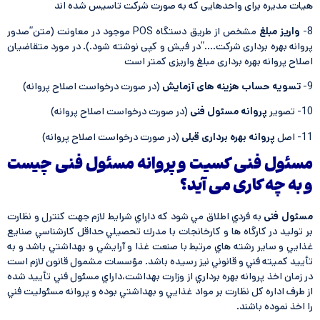
هیات مدیره برای واحدهایی كه به صورت شركت تاسیس شده اند
8-
واریز مبلغ
مشخص از طریق دستگاه POS موجود در معاونت (متن”صدور
پروانه بهره برداری شركت….”در فیش و كپی نوشته شود.). در مورد متقاضیان
اصلاح پروانه بهره برداری مبلغ واریزی کمتر است
9-
تسویه حساب هزینه های آزمایش
(در صورت درخواست اصلاح پروانه)
10- تصویر
پروانه مسئول فنی
(در صورت درخواست اصلاح پروانه)
11- اصل
پروانه بهره برداری قبلی
(در صورت درخواست اصلاح پروانه)
مسئول فنی کسیت و پروانه مسئول فنی چیست
و به چه کاری می آید؟
مسئول فنی
به فردي اطلاق مي شود كه داراي شرايط لازم جهت كنترل و نظارت
بر توليد در كارگاه ها و كارخانجات با مدرك تحصيلي حداقل كارشناسي صنايع
غذايي و ساير رشته هاي مرتبط با صنعت غذا و آرايشي و بهداشتي باشد و به
تأييد كميته فني و قانوني نیز رسیده باشد. مؤسسات مشمول قانون لازم است
در زمان اخذ پروانه بهره برداري از وزارت بهداشت،داراي مسئول فني تأييد شده
از طرف اداره كل نظارت بر مواد غذايي و بهداشتي بوده و پروانه مسئوليت فني
را اخذ نموده باشند.