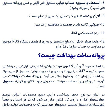
8-
استعفاء و تسویه حساب نهایی
مسئول فنی قبلی و اصل
پروانه
مسئول
فنی قبلی (در صورت وجود )
9-
فتوكپی شناسنامه و کارت ملی
یک سری از تمام صفحات
10- فتوكپی
كارت پایان خدمت
یا معافیت از خدمت
11- پنج قطعه
عكس 3×4
12-
واریز فیش بانكی
به مبلغ مشخص و به روز از طریق دستگاه POS موجود
در معاونت به حساب سازمان غذا دارو
پروانه ساخت بهداشت چیست؟
به استناد مواد 7 و 8 و 9 قانون مواد خوراکی، آشامیدنی، آرایشی و بهداشتی
مصوب تیرماه 1347، به پروانه و مجوزی که جهت تولید محصول از سوی نهاد
بهداشت (سازمان غذا و دارو) صادر می‌گردد،
پروانه ساخت بهداشت
می
گویند. در واقع پروانه ساخت بهداشت مجوزی جهت
تائید و تولید محصول
است.
در ایران دو نوع مجوز بهداشتی داریم. مجوز محصولات ایرانی توسط
معاونت‌های غذا و داروی کل کشور صادر می‌شود که در هر استان و بعضاً
شهرستان‌ها مستقل هستند. مجوزهای بهداشتی که به محصولات تولید داخل