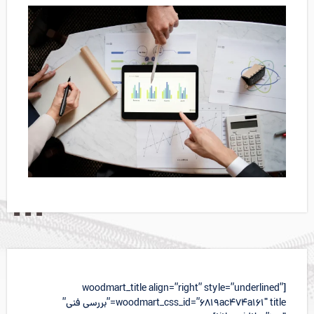
[woodmart_title align=”right” style=”underlined”
woodmart_css_id=”6819ac474a161″ title=”بررسی فنی”