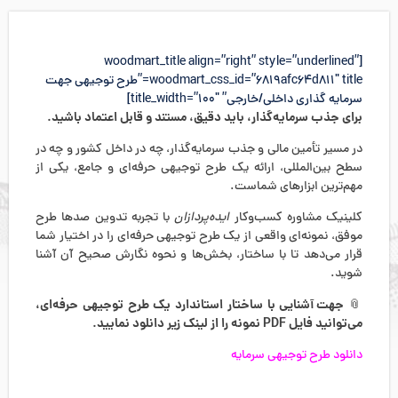
[woodmart_title align=”right” style=”underlined”
woodmart_css_id=”6819afc64d811″ title=”طرح توجیهی جهت
سرمایه گذاری داخلی/خارجی” title_width=”100″]
برای جذب سرمایه‌گذار، باید دقیق، مستند و قابل اعتماد باشید.
در مسیر تأمین مالی و جذب سرمایه‌گذار، چه در داخل کشور و چه در
سطح بین‌المللی، ارائه یک طرح توجیهی حرفه‌ای و جامع، یکی از
مهم‌ترین ابزارهای شماست.
کلینیک مشاوره کسب‌وکار
ایده‌پردازان
با تجربه تدوین صدها طرح
موفق، نمونه‌ای واقعی از یک طرح توجیهی حرفه‌ای را در اختیار شما
قرار می‌دهد تا با ساختار، بخش‌ها و نحوه نگارش صحیح آن آشنا
شوید.
جهت آشنایی با ساختار استاندارد یک طرح توجیهی حرفه‌ای،
📎
می‌توانید فایل PDF نمونه را از لینک زیر دانلود نمایید.
دانلود طرح توجیهی سرمایه