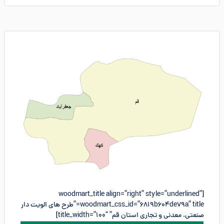
[woodmart_title align=”right” style=”underlined”
woodmart_css_id=”6819b604de79a” title=”طرح های الویت دار
صنعتی، معدنی و تجاری استان قم” title_width=”100″]