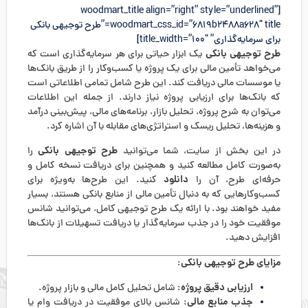
[woodmart_title align=”right” style=”underlined”
woodmart_css_id=”6819b2488a628″ title=”طرح توجیهی بانکی
برای سرمایه‌گذاری” title_width=”100″]
طرح توجیهی بانکی
یک ابزار حیاتی برای هر سرمایه‌گذاری است که
می‌خواهد تأمین مالی برای یک پروژه یا کسب‌وکار را از طریق بانک‌ها
یا موسسات مالی دریافت کند. این طرح شامل تمامی اطلاعاتی است
که بانک‌ها برای ارزیابی پروژه نیاز دارند. از جمله این اطلاعات
می‌توان به شرح پروژه، تحلیل بازار، برنامه‌های مالی، پیش‌بینی درآمد
و هزینه‌ها، تحلیل ریسک و استراتژی‌های مقابله با آن اشاره کرد.
طرح توجیهی بانکی
در این بخش از سایت، شما می‌توانید
را
به‌صورت کامل مطالعه کنید و همچنین برای دریافت نسخه کامل و
دانلود
حرفه‌ای طرح، آن را
کنید. این طرح‌ها به‌ویژه برای
کسب‌وکارهایی که به دنبال تأمین مالی از منابع بانکی هستند، بسیار
مفید خواهند بود. با ارائه یک طرح توجیهی کامل، می‌توانید شانس
موفقیت خود را در جذب سرمایه‌گذار یا دریافت تسهیلات از بانک‌ها
افزایش دهید.
مزایای طرح توجیهی بانکی
:
ارزیابی دقیق پروژه
: شامل تحلیل کامل مالی و بازار پروژه.
جذب منابع مالی
: شانس بالای موفقیت در دریافت وام یا