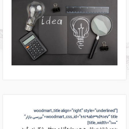
[woodmart_title align=”right” style=”underlined”
woodmart_css_id=”6819ab39d91e7″ title=”بررسی بازار”
title_width=”100″]