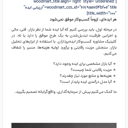
[woodmart_title align=”right” style=”underlined”
woodmart_css_id=”6819aa7d4bf0e” title=”ارزیابی ایده”
title_width=”100″]
هر ایده‌ای، لزوماً کسب‌وکار موفق نمی‌شود
در مرحله اول، باید بررسی کنیم که آیا ایده شما از نظر بازار، فنی، مالی
و اجرایی ظرفیت تبدیل‌شدن به یک طرح موفق را دارد یا نه. در
کلینیک مشاوره کسب‌وکار
ایده‌پردازان
، با استفاده از ابزارهای تحلیل
بازار، سنجش مزیت رقابتی و برآورد اولیه هزینه‌ها، مسیر را شفاف
می‌کنیم.
🔹 آیا بازار مشخصی برای ایده وجود دارد؟
🔹 مزیت رقابتی شما چیست؟
🔹 هزینه‌ها و منابع مورد نیاز چقدرند؟
🔹 آیا مدل درآمدی ایده پایدار است؟
ما کمک می‌کنیم پیش از سرمایه‌گذاری، واقع‌گرایانه تصمیم بگیرید.