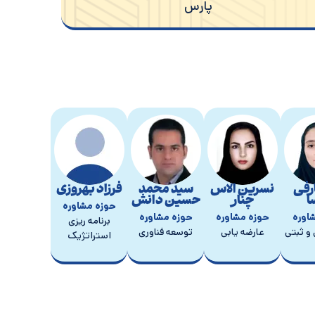
پارس
مدیر نظارت وکنترل پروژه شرکت ایده پردازان صنعت پارس
فاطمه بابائی
ارفی
نسرین الاس
سید محمد
فرزاد بهروزی
ا
چنار
حسین دانش
حوزه مشاوره
اوره
حوزه مشاوره
حوزه مشاوره
برنامه ریزی
 و ثبتی
عارضه یابی
توسعه فناوری
استراتژیک