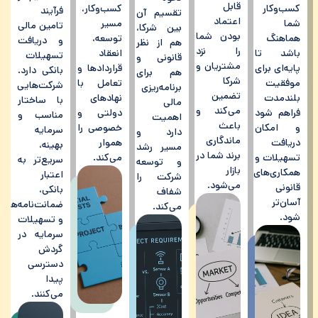
قابل
کسب‌وکار
کسب‌وکار،
فرآیند
تقسیم آن
اعتماد
شما
مسیر
تامین مالی
بین شرکا،
بودن شما
هماهنگ
توسعه،
و دریافت
هم از نظر
را نزد
باشد تا
انعقاد
تسهیلات
قانونی و
مشتریان و
پایه‌ای برای
قراردادها و
بانکی دارد.
هم برای
شرکا
موفقیت
تعامل با
شرکت‌هایی
برنامه‌ریزی
تضمین
بلندمدت
نهادهای
با ساختار
مالی
می‌کند و
فراهم شود
دولتی و
مناسب و
اهمیت
باعث
و امکان
خصوصی را
سرمایه
دارد و
ماندگاری
دریافت
هموار
بهینه،
مسیر رشد
برند شما در
تسهیلات و
می‌کند.
سریع‌تر به
و توسعه
بازار
همکاری‌های
اعتبار
شرکت را
می‌شود.
قانونی
بانکی،
شفاف
آسان‌تر
ضمانت‌نامه‌ها
می‌کند.
شود.
و تسهیلات
سرمایه در
گردش
دسترسی
پیدا
می‌کنند.