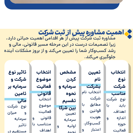
اهمیت مشاوره پیش از ثبت شرکت
مشاوره ثبت شرکت پیش از هر اقدامی اهمیت حیاتی دارد،
زیرا تصمیمات درست در این مرحله مسیر قانونی، مالی و
رشد کسب‌وکار شما را تعیین می‌کند و از بروز مشکلات آینده
جلوگیری می‌کند.
انتخاب
تعیین
مشخص
انتخاب
تاثیر نوع
نوع
نام
کردن
موضوع
شرکت و
شرکت
بشرکت
سرمایه و
فعالیت
سرمایه بر
انتخاب نام
مناسب
نحوه
قانونی
تامین
شرکت
نوع شرکت
انتخاب
تقسیم
مالی
مطابق با
باید با
موضوع
نوع شرکت
بین شرکا
قوانین و
اهداف،
فعالیت
و میزان
تعیین
هویت
اندازه و
قانونی و
سرمایه
سرمایه
کسب‌وکار،
حوزه
متناسب با
تاثیر
اولیه و
اعتبار و
فعالیت
اهداف
مستقیم در
نحوه