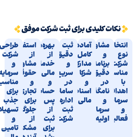
نکات کلیدی برای ثبت شرکت موفق
انتخاب
مشاوره
ثبت
آماده‌سازی
بهره‌مندی
استفاده
طراحی
نوع
و
کامل
دقیق
از
از
شرکت
شرکت
برنامه‌ریزی
مدارک
و
خدمات
مشاوره
و
مناسب
دقیق
شرکا
سریع
مالی
حقوقی
سرمایه
با
در
و
در
و
و
مناسب
اهداف،
نامگذاری
اسناد
سامانه
حسابداری
تجاری
برای
سرمایه
و
مالی
اداره
پس
برای
جذب
و
سرمایه
ثبت
از
جلوگیری
تسهیلات
فعالیت
اولیه
شرکت‌ها
ثبت
از
و
برای
مشکلات
تامین