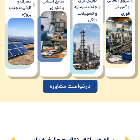
نیروی انسانی
گزارش برای
منابع انسانی
مصرف و
و آموزش
جذب سرمایه
و فناوری
ظرفیت جذب
فوری
و تسهیلات
پروژه
بانکی
درخواست مشاوره