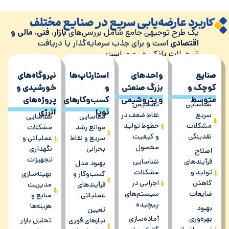
کاربرد عارضه‌یابی سریع در صنایع مختلف
یک طرح توجیهی جامع شامل بررسی‌های
بازار، فنی، مالی و
اقتصادی
است و برای جذب سرمایه‌گذار یا دریافت
تسهیلات بانکی ضروری است.
صنایع
واحدهای
استارتاپ‌ها
نیروگاه‌های
کوچک و
بزرگ صنعتی
و
خورشیدی و
متوسط
و پتروشیمی
کسب‌وکارهای
پروژه‌های
شناسایی
تشخیص
نوپا
انرژی
سریع
نقاط ضعف در
شناسایی
شناسایی
مشکلات
خطوط تولید
موانع رشد
مشکلات
نقدینگی
و کیفیت
سریع و نقاط
عملیاتی و
محصول
بحرانی
نگهداری
اصلاح
تجهیزات
فرآیندهای
شناسایی
بهبود مدل
تولید و
مشکلات
کسب‌وکار و
بهینه‌سازی
کاهش
اجرایی در
فرآیندهای
مدیریت
ضایعات
سیستم‌های
عملیاتی
منابع و
پیچیده
هزینه‌ها
بهبود
تعیین
بهره‌وری
آماده‌سازی
نیازهای فوری
تحلیل بازار