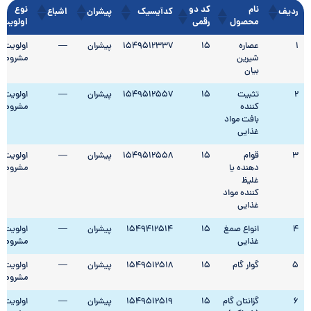
نام
کد دو
نوع
ردیف
کدآیسیک
پیشران
اشباع
محصول
رقمی
اولویت
1
عصاره
15
1549512337
پیشران
—
اولویت
شیرین
مشروط
بیان
2
تثبیت
15
1549512557
پیشران
—
اولویت
کننده
مشروط
بافت مواد
غذایی
3
قوام
15
1549512558
پیشران
—
اولویت
دهنده یا
مشروط
غلیظ
کننده مواد
غذایی
4
انواع صمغ
15
1549412514
پیشران
—
اولویت
غذایی
مشروط
5
گوار گام
15
1549512518
پیشران
—
اولویت
مشروط
6
گزانتان گام
15
1549512519
پیشران
—
اولویت