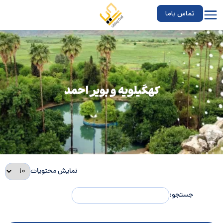
تماس باما
کهگیلویه و بویر احمد
نمایش محتویات
جستجو: