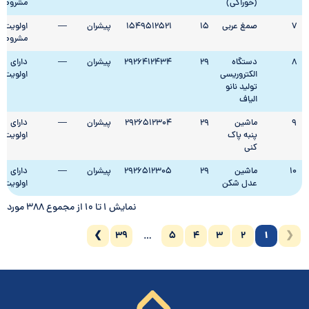
(خوراکی)
مشروط
7
صمغ عربی
15
1549512521
پیشران
—
اولویت
مشروط
8
دستگاه
29
2926412434
پیشران
—
دارای
الکتروریسی
اولویت
تولید نانو
الیاف
9
ماشین
29
2926512304
پیشران
—
دارای
پنبه پاک
اولویت
کنی
10
ماشین
29
2926512305
پیشران
—
دارای
عدل شکن
اولویت
نمایش 1 تا 10 از مجموع 388 مورد
❯
39
5
4
3
2
1
❮
…