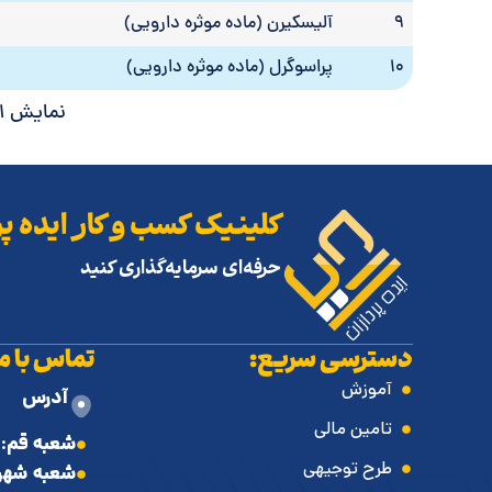
9
آلیسکیرن (ماده موثره دارویی)
10
پراسوگرل (ماده موثره دارویی)
نمایش 1 تا 10 از مجموع 2,114 مورد
کلینیک کسب و کار ایده پر
حرفه‌ای سرمایه‌گذاری کنید
دسترسی سریع:
تماس با ما
آموزش
آدرس
تامین مالی
شعبه قم
: 
طرح توجیهی
شعبه شهر