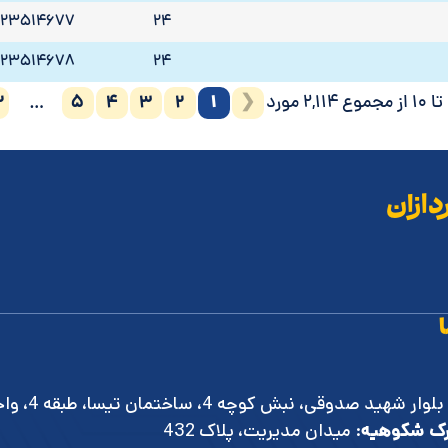
423514677
24
423514678
24
2
5
4
3
2
1
❮
…
دازان
بلوار شهید صدوقی، نبش کوچه 4، ساختمان تیسا، طبقه 4، واحد 8
ک شکوهیه
: میدان مدیریت، پلاک 432