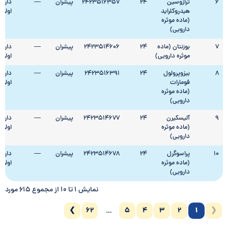
6
ترازوسین
24
2423516357
پیشران
—
دارای
هیدروکلراید
اولو
(ماده موثره
دارویی)
7
بوزنتان (ماده
24
2423514606
پیشران
—
دارای
موثره دارویی)
اولو
8
بیزوپرولول
24
2423516391
پیشران
—
دارای
فومارات
اولو
(ماده موثره
دارویی)
9
آلیسکیرن
24
2423514677
پیشران
—
دارای
(ماده موثره
اولو
دارویی)
10
پراسوگرل
24
2423514678
پیشران
—
دارای
(ماده موثره
اولو
دارویی)
نمایش 1 تا 10 از مجموع 615 مورد
❯
62
5
4
3
2
1
❮
…