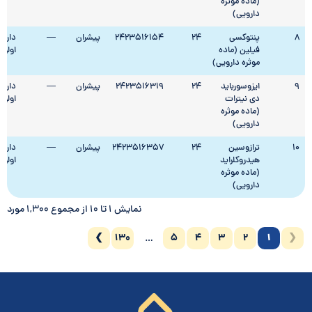
(ماده موثره
دارویی)
8
پنتوکسی
24
2423516154
پیشران
—
دارای
فیلین (ماده
اولو
موثره دارویی)
9
ایزوسورباید
24
2423516319
پیشران
—
دارای
دی نیترات
اولو
(ماده موثره
دارویی)
10
ترازوسین
24
2423516357
پیشران
—
دارای
هیدروکلراید
اولو
(ماده موثره
دارویی)
نمایش 1 تا 10 از مجموع 1,300 مورد
❯
130
5
4
3
2
1
❮
…