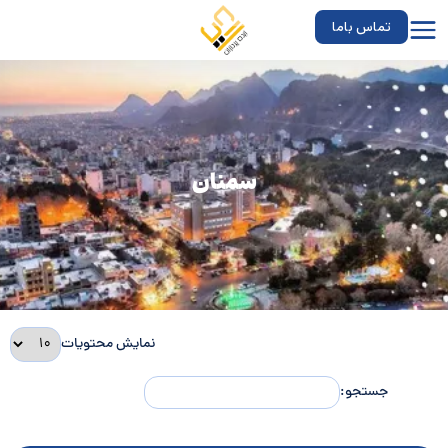
تماس باما
سمنان
نمایش محتویات
جستجو: